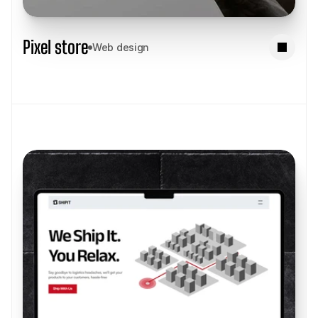
Pixel store
Web design